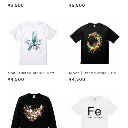
長袖Tシャツ（1.6インチリブ）-
長袖Tシャツ（1.6インチリブ）-
¥5,500
¥5,500
ブラック・S/M/L/XL/XXL
レッドS/M/L/XL/XXL
Star｜United Athle 5.6oz T
Moon｜United Athle 5.6oz
シャツ-ホワイトS/M/L/XL/XX
ビッグシルエットTシャツ-ブラッ
¥4,500
¥4,500
L/XXXL
ク｜S・M・L・XL｜73851380