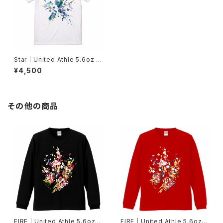
Star｜United Athle 5.6oz T
シャツ-ホワイトS/M/L/XL/XX
¥4,500
L/XXXL
その他の商品
FIRE｜United Athle 5.6oz
FIRE｜United Athle 5.6oz