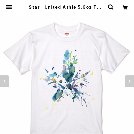
Star｜United Athle 5.6oz Tシャ
ツ-ホワイトS/M/L/XL/XXL/XXXL
| Art Hero Online Shop