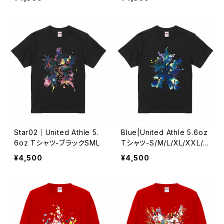
Star02｜United Athle 5.
Blue|United Athle 5.6oz
6oz Tシャツ-ブラックSML
Tシャツ-S/M/L/XL/XXL/X
XXL
¥4,500
¥4,500