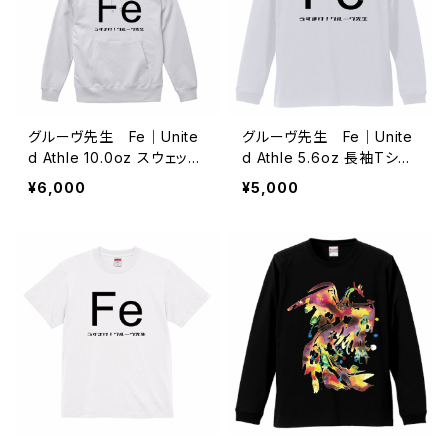
グルーヴ先生 Fe｜Unite
グルーヴ先生 Fe｜Unite
d Athle 10.0oz スウェット
d Athle 5.6oz 長袖Tシャ
プルオーバーパーカー-ホワ
ツ（1.6インチリブ）-ホワイト/
¥6,000
¥5,000
イトS/M/L/XL/XXL/XXXL
S・M・L・XL・XXL｜73996
｜73997667
267